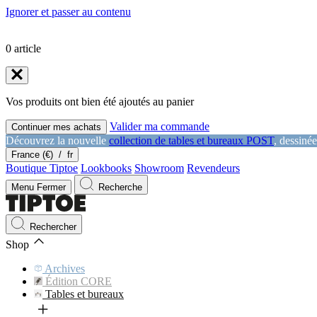
Ignorer et passer au contenu
0
article
Vos produits ont bien été ajoutés au panier
Valider ma commande
Continuer mes achats
Découvrez la nouvelle
collection de tables et bureaux POST
, dessiné
France (€)
/
fr
Boutique Tiptoe
Lookbooks
Showroom
Revendeurs
Menu
Fermer
Recherche
Rechercher
Shop
Archives
Édition CORE
Tables et bureaux