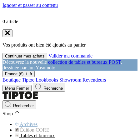
Ignorer et passer au contenu
0
article
Vos produits ont bien été ajoutés au panier
Valider ma commande
Continuer mes achats
Découvrez la nouvelle
collection de tables et bureaux POST
,
dessinée par Jun Yasumoto
France (€)
/
fr
Boutique Tiptoe
Lookbooks
Showroom
Revendeurs
Menu
Fermer
Recherche
Rechercher
Shop
Archives
Édition CORE
Tables et bureaux