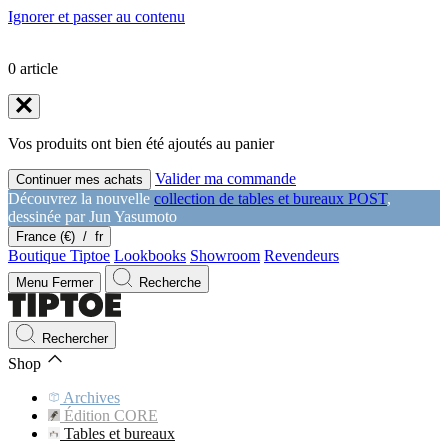
Ignorer et passer au contenu
0
article
Vos produits ont bien été ajoutés au panier
Valider ma commande
Continuer mes achats
Découvrez la nouvelle
collection de tables et bureaux POST
,
dessinée par Jun Yasumoto
France (€)
/
fr
Boutique Tiptoe
Lookbooks
Showroom
Revendeurs
Menu
Fermer
Recherche
Rechercher
Shop
Archives
Édition CORE
Tables et bureaux