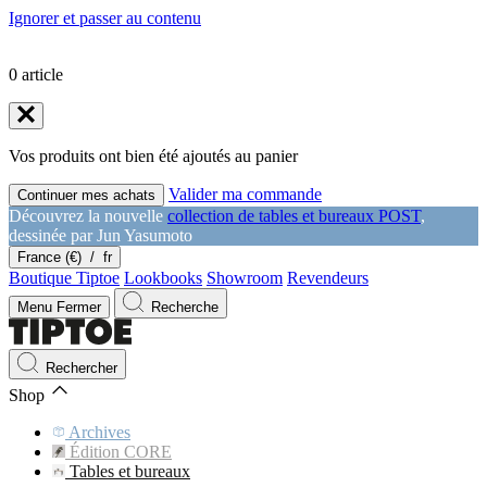
Ignorer et passer au contenu
0
article
Vos produits ont bien été ajoutés au panier
Valider ma commande
Continuer mes achats
Découvrez la nouvelle
collection de tables et bureaux POST
,
dessinée par Jun Yasumoto
France (€)
/
fr
Boutique Tiptoe
Lookbooks
Showroom
Revendeurs
Menu
Fermer
Recherche
Rechercher
Shop
Archives
Édition CORE
Tables et bureaux