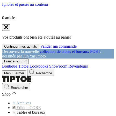
Ignorer et passer au contenu
0
article
Vos produits ont bien été ajoutés au panier
Valider ma commande
Continuer mes achats
Découvrez la nouvelle
collection de tables et bureaux POST
,
dessinée par Jun Yasumoto
France (€)
/
fr
Boutique Tiptoe
Lookbooks
Showroom
Revendeurs
Menu
Fermer
Recherche
Rechercher
Shop
Archives
Édition CORE
Tables et bureaux