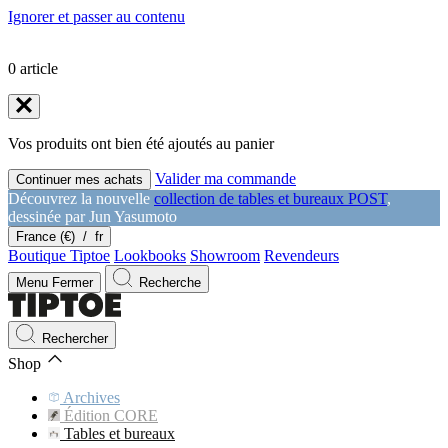
Ignorer et passer au contenu
0
article
Vos produits ont bien été ajoutés au panier
Valider ma commande
Continuer mes achats
Découvrez la nouvelle
collection de tables et bureaux POST
,
dessinée par Jun Yasumoto
France (€)
/
fr
Boutique Tiptoe
Lookbooks
Showroom
Revendeurs
Menu
Fermer
Recherche
Rechercher
Shop
Archives
Édition CORE
Tables et bureaux