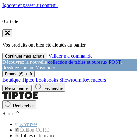
Ignorer et passer au contenu
0
article
Vos produits ont bien été ajoutés au panier
Valider ma commande
Continuer mes achats
Découvrez la nouvelle
collection de tables et bureaux POST
,
dessinée par Jun Yasumoto
France (€)
/
fr
Boutique Tiptoe
Lookbooks
Showroom
Revendeurs
Menu
Fermer
Recherche
Rechercher
Shop
Archives
Édition CORE
Tables et bureaux