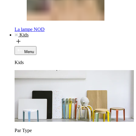
La lampe NOD
Kids
Menu
Kids
Par Type