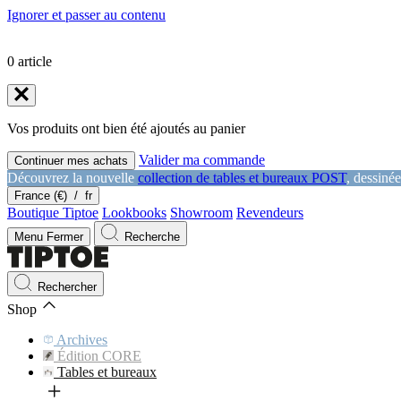
Ignorer et passer au contenu
0
article
Vos produits ont bien été ajoutés au panier
Valider ma commande
Continuer mes achats
Découvrez la nouvelle
collection de tables et bureaux POST
, dessiné
France (€)
/
fr
Boutique Tiptoe
Lookbooks
Showroom
Revendeurs
Menu
Fermer
Recherche
Rechercher
Shop
Archives
Édition CORE
Tables et bureaux