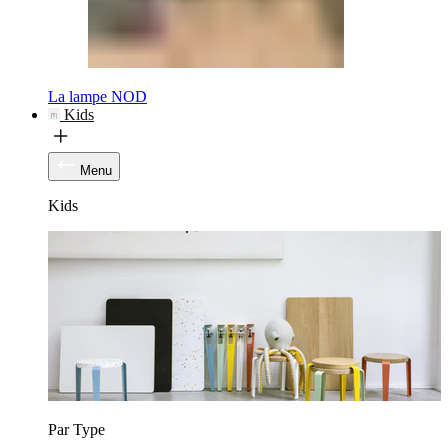
La lampe NOD
Kids
Menu
Kids
Par Type