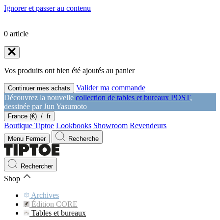
Ignorer et passer au contenu
0
article
Vos produits ont bien été ajoutés au panier
Valider ma commande
Continuer mes achats
Découvrez la nouvelle
collection de tables et bureaux POST
,
dessinée par Jun Yasumoto
France (€)
/
fr
Boutique Tiptoe
Lookbooks
Showroom
Revendeurs
Menu
Fermer
Recherche
Rechercher
Shop
Archives
Édition CORE
Tables et bureaux