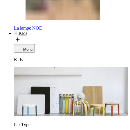
La lampe NOD
Kids
Menu
Kids
Par Type