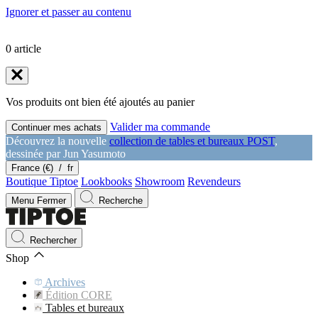
Ignorer et passer au contenu
0
article
Vos produits ont bien été ajoutés au panier
Valider ma commande
Continuer mes achats
Découvrez la nouvelle
collection de tables et bureaux POST
,
dessinée par Jun Yasumoto
France (€)
/
fr
Boutique Tiptoe
Lookbooks
Showroom
Revendeurs
Menu
Fermer
Recherche
Rechercher
Shop
Archives
Édition CORE
Tables et bureaux