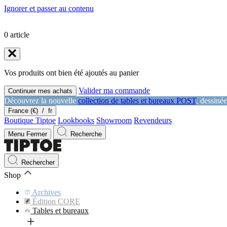
Ignorer et passer au contenu
0
article
Vos produits ont bien été ajoutés au panier
Valider ma commande
Continuer mes achats
Découvrez la nouvelle
collection de tables et bureaux POST
, dessiné
France (€)
/
fr
Boutique Tiptoe
Lookbooks
Showroom
Revendeurs
Menu
Fermer
Recherche
Rechercher
Shop
Archives
Édition CORE
Tables et bureaux