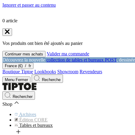
Ignorer et passer au contenu
0
article
Vos produits ont bien été ajoutés au panier
Valider ma commande
Continuer mes achats
Découvrez la nouvelle
collection de tables et bureaux POST
, dessiné
France (€)
/
fr
Boutique Tiptoe
Lookbooks
Showroom
Revendeurs
Menu
Fermer
Recherche
Rechercher
Shop
Archives
Édition CORE
Tables et bureaux