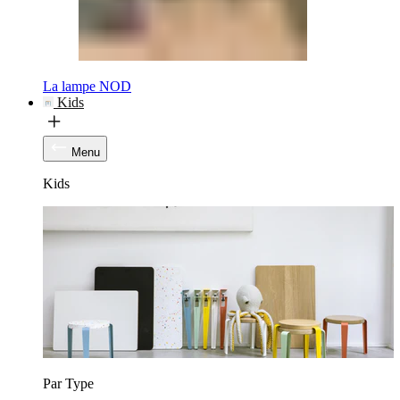
La lampe NOD
Kids
Menu
Kids
Par Type