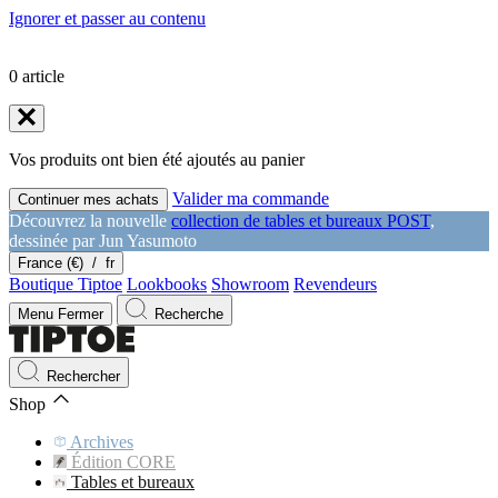
Ignorer et passer au contenu
0
article
Vos produits ont bien été ajoutés au panier
Valider ma commande
Continuer mes achats
Découvrez la nouvelle
collection de tables et bureaux POST
,
dessinée par Jun Yasumoto
France (€)
/
fr
Boutique Tiptoe
Lookbooks
Showroom
Revendeurs
Menu
Fermer
Recherche
Rechercher
Shop
Archives
Édition CORE
Tables et bureaux