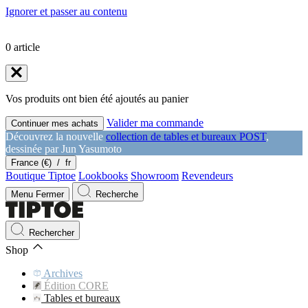
Ignorer et passer au contenu
0
article
Vos produits ont bien été ajoutés au panier
Valider ma commande
Continuer mes achats
Découvrez la nouvelle
collection de tables et bureaux POST
,
dessinée par Jun Yasumoto
France (€)
/
fr
Boutique Tiptoe
Lookbooks
Showroom
Revendeurs
Menu
Fermer
Recherche
Rechercher
Shop
Archives
Édition CORE
Tables et bureaux