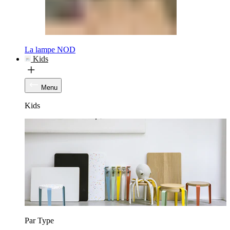
La lampe NOD
Kids
Menu
Kids
Par Type