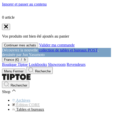
Ignorer et passer au contenu
0
article
Vos produits ont bien été ajoutés au panier
Valider ma commande
Continuer mes achats
Découvrez la nouvelle
collection de tables et bureaux POST
,
dessinée par Jun Yasumoto
France (€)
/
fr
Boutique Tiptoe
Lookbooks
Showroom
Revendeurs
Menu
Fermer
Recherche
Rechercher
Shop
Archives
Édition CORE
Tables et bureaux