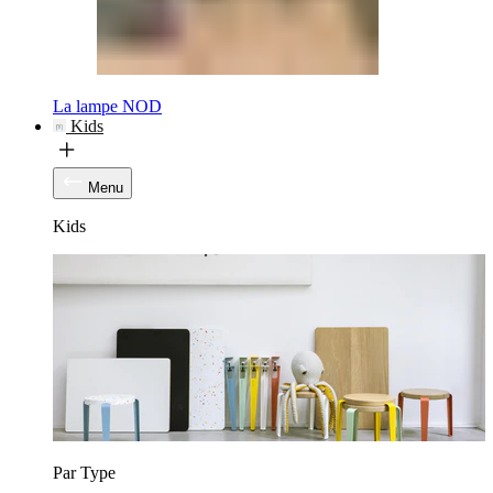
La lampe NOD
Kids
Menu
Kids
Par Type