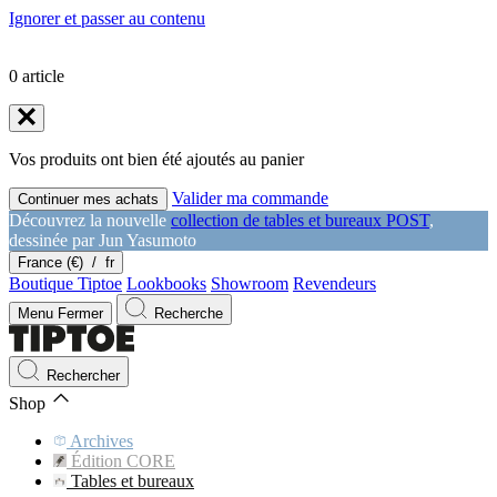
Ignorer et passer au contenu
0
article
Vos produits ont bien été ajoutés au panier
Valider ma commande
Continuer mes achats
Découvrez la nouvelle
collection de tables et bureaux POST
,
dessinée par Jun Yasumoto
France (€)
/
fr
Boutique Tiptoe
Lookbooks
Showroom
Revendeurs
Menu
Fermer
Recherche
Rechercher
Shop
Archives
Édition CORE
Tables et bureaux