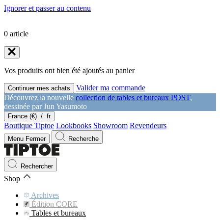
Ignorer et passer au contenu
0
article
Vos produits ont bien été ajoutés au panier
Valider ma commande
Continuer mes achats
Découvrez la nouvelle
collection de tables et bureaux POST
,
dessinée par Jun Yasumoto
France (€)
/
fr
Boutique Tiptoe
Lookbooks
Showroom
Revendeurs
Menu
Fermer
Recherche
Rechercher
Shop
Archives
Édition CORE
Tables et bureaux