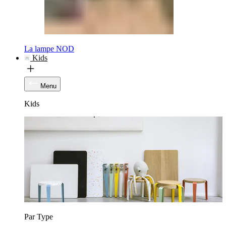
La lampe NOD
Kids
Menu
Kids
Par Type