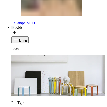
La lampe NOD
Kids
Menu
Kids
Par Type