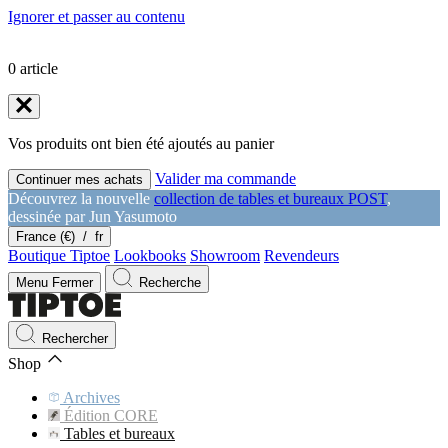
Ignorer et passer au contenu
0
article
Vos produits ont bien été ajoutés au panier
Valider ma commande
Continuer mes achats
Découvrez la nouvelle
collection de tables et bureaux POST
,
dessinée par Jun Yasumoto
France (€)
/
fr
Boutique Tiptoe
Lookbooks
Showroom
Revendeurs
Menu
Fermer
Recherche
Rechercher
Shop
Archives
Édition CORE
Tables et bureaux