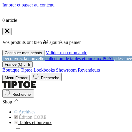
Ignorer et passer au contenu
0
article
Vos produits ont bien été ajoutés au panier
Valider ma commande
Continuer mes achats
Découvrez la nouvelle
collection de tables et bureaux POST
, dessiné
France (€)
/
fr
Boutique Tiptoe
Lookbooks
Showroom
Revendeurs
Menu
Fermer
Recherche
Rechercher
Shop
Archives
Édition CORE
Tables et bureaux