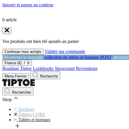
Ignorer et passer au contenu
0
article
Vos produits ont bien été ajoutés au panier
Valider ma commande
Continuer mes achats
Découvrez la nouvelle
collection de tables et bureaux POST
, dessiné
France (€)
/
fr
Boutique Tiptoe
Lookbooks
Showroom
Revendeurs
Menu
Fermer
Recherche
Rechercher
Shop
Archives
Édition CORE
Tables et bureaux