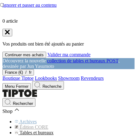
Ignorer et passer au contenu
0
article
Vos produits ont bien été ajoutés au panier
Valider ma commande
Continuer mes achats
Découvrez la nouvelle
collection de tables et bureaux POST
,
dessinée par Jun Yasumoto
France (€)
/
fr
Boutique Tiptoe
Lookbooks
Showroom
Revendeurs
Menu
Fermer
Recherche
Rechercher
Shop
Archives
Édition CORE
Tables et bureaux