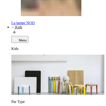
La lampe NOD
Kids
Menu
Kids
Par Type