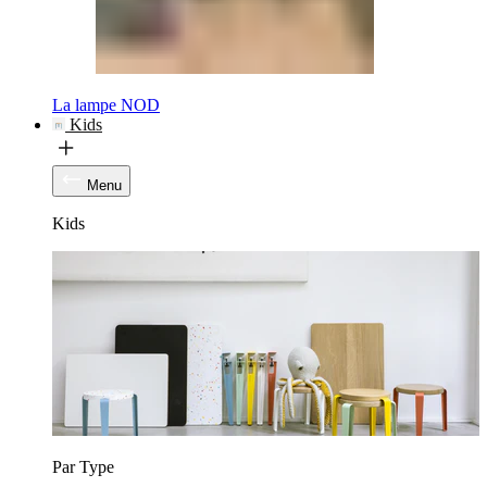
La lampe NOD
Kids
Menu
Kids
Par Type