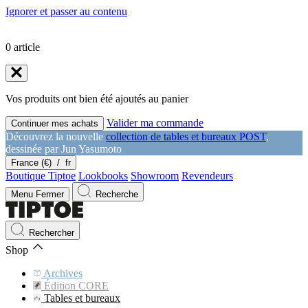
Ignorer et passer au contenu
0
article
Vos produits ont bien été ajoutés au panier
Valider ma commande
Continuer mes achats
Découvrez la nouvelle
collection de tables et bureaux POST
,
dessinée par Jun Yasumoto
France (€)
/
fr
Boutique Tiptoe
Lookbooks
Showroom
Revendeurs
Menu
Fermer
Recherche
Rechercher
Shop
Archives
Édition CORE
Tables et bureaux