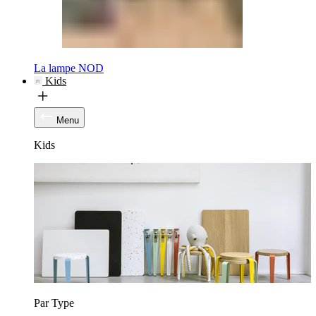
La lampe NOD
Kids
Menu
Kids
Par Type