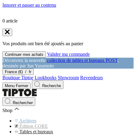
Ignorer et passer au contenu
0
article
Vos produits ont bien été ajoutés au panier
Valider ma commande
Continuer mes achats
Découvrez la nouvelle
collection de tables et bureaux POST
,
dessinée par Jun Yasumoto
France (€)
/
fr
Boutique Tiptoe
Lookbooks
Showroom
Revendeurs
Menu
Fermer
Recherche
Rechercher
Shop
Archives
Édition CORE
Tables et bureaux